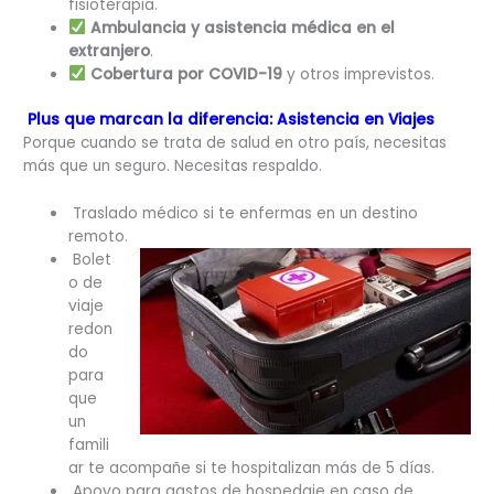
fisioterapia.
Ambulancia y asistencia médica en el
extranjero
.
Cobertura por COVID-19
y otros imprevistos.
Plus que marcan la diferencia:
Asistencia en Viajes
Porque cuando se trata de salud en otro país, necesitas
más que un seguro. Necesitas respaldo.
Traslado médico si te enfermas en un destino
remoto.
Bolet
o de
viaje
redon
do
para
que
un
famili
ar te acompañe si te hospitalizan más de 5 días.
Apoyo para gastos de hospedaje en caso de