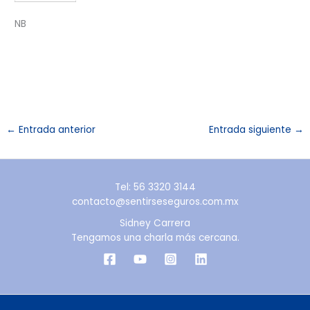
NB
←
Entrada anterior
Entrada siguiente
→
Tel: 56 3320 3144
contacto@sentirseseguros.com.mx
Sidney Carrera
Tengamos una charla más cercana.