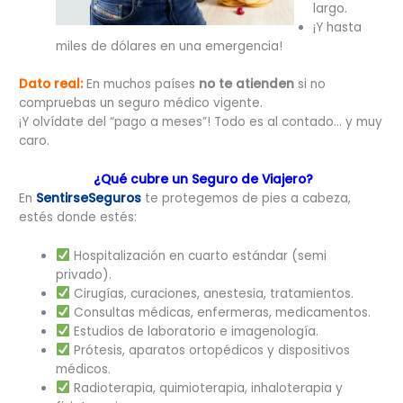
largo.
¡Y hasta
miles de dólares en una emergencia!
Dato real:
En muchos países
no te atienden
si no
compruebas un seguro médico vigente.
¡Y olvídate del “pago a meses”! Todo es al contado… y muy
caro.
¿Qué cubre un
Seguro de Viajero
?
En
SentirseSeguros
te protegemos de pies a cabeza,
estés donde estés:
Hospitalización en cuarto estándar (semi
privado).
Cirugías, curaciones, anestesia, tratamientos.
Consultas médicas, enfermeras, medicamentos.
Estudios de laboratorio e imagenología.
Prótesis, aparatos ortopédicos y dispositivos
médicos.
Radioterapia, quimioterapia, inhaloterapia y