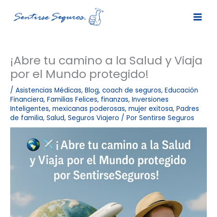
Ir
al
contenido
¡Abre tu camino a la Salud y Viaja
por el Mundo protegido!
/
Asistencias Médicas
,
Blog
,
coach de seguros
,
Educación
Financiera
,
Familias Felices
,
finanzas
,
Inversiones
Inteligentes
,
mexicanas poderosas
,
mujer exitosa
,
Padres
de familia
,
Salud
,
Seguros Viajero
/ Por
Sentirse Seguros