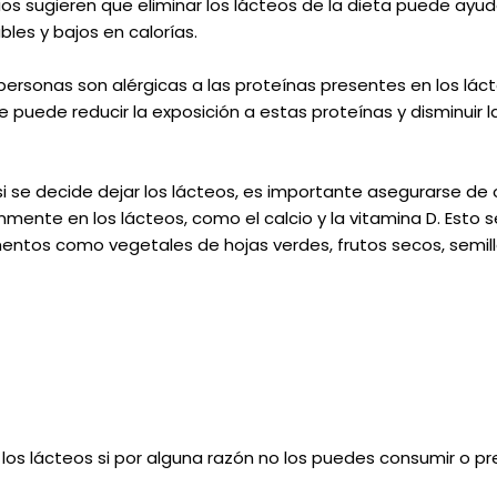
ios sugieren que eliminar los lácteos de la dieta puede ayu
les y bajos en calorías.
 personas son alérgicas a las proteínas presentes en los lác
 se puede reducir la exposición a estas proteínas y disminuir 
i se decide dejar los lácteos, es importante asegurarse de 
ente en los lácteos, como el calcio y la vitamina D. Esto s
imentos como vegetales de hojas verdes, frutos secos, semill
 los lácteos si por alguna razón no los puedes consumir o pre