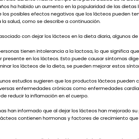
ños ha habido un aumento en la popularidad de las dietas l
e los posibles efectos negativos que los lácteos pueden tene
la salud, como se describe a continuación.
sociado con dejar los lácteos en la dieta diaria, algunos de 
ersonas tienen intolerancia a la lactosa, lo que significa qu
 presente en los lácteos. Esto puede causar síntomas dige
eliminar los lácteos de la dieta, se pueden mejorar estos sínt
gunos estudios sugieren que los productos lácteos pueden con
diversas enfermedades crónicas como enfermedades cardíaca
ede reducir la inflamación en el cuerpo.
nas han informado que al dejar los lácteos han mejorado su 
 lácteos contienen hormonas y factores de crecimiento que