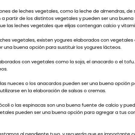
ciones de leches vegetales, como la leche de almendras, de s
 a partir de los distintos vegetales y pueden ser una buena 
e las leches vegetales que elijas contengan calcio y vitami
 leches vegetales, existen yogures elaborados con vegetales 
r una buena opción para sustituir los yogures lácteos.
laborados con vegetales como la soja, el anacardo o el tof
eos.
 las nueces o los anacardos pueden ser una buena opción par
utilizarse en la elaboración de salsas o cremas.
rócoli o las espinacas son una buena fuente de calcio y pu
vegetales pueden ser una buena opción para agregar a tus c
tamos al pendiente tuyo, y recuerda que es importante con