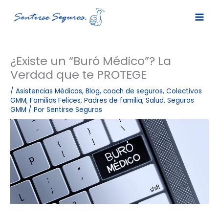
Ir
al
contenido
¿Existe un “Buró Médico”? La
Verdad que te PROTEGE
/
Asistencias Médicas
,
Blog
,
coach de seguros
,
Colectivos
GMM
,
Familias Felices
,
Padres de familia
,
Salud
,
Seguros
GMM
/ Por
Sentirse Seguros