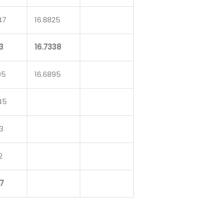
47
16.8825
13
16.7338
95
16.6895
45
13
2
87