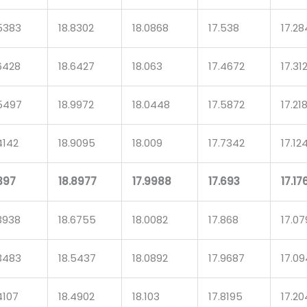
.5383
18.8302
18.0868
17.538
17.28
6428
18.6427
18.063
17.4672
17.31
.5497
18.9972
18.0448
17.5872
17.21
4142
18.9095
18.009
17.7342
17.12
.397
18.8977
17.9988
17.693
17.17
3938
18.6755
18.0082
17.868
17.07
.3483
18.5437
18.0892
17.9687
17.0
4107
18.4902
18.103
17.8195
17.20