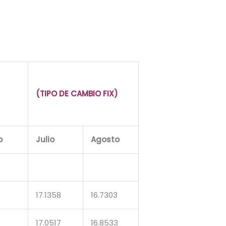
(TIPO DE CAMBIO FIX)
o
Julio
Agosto
17.1358
16.7303
17.0517
16.8533