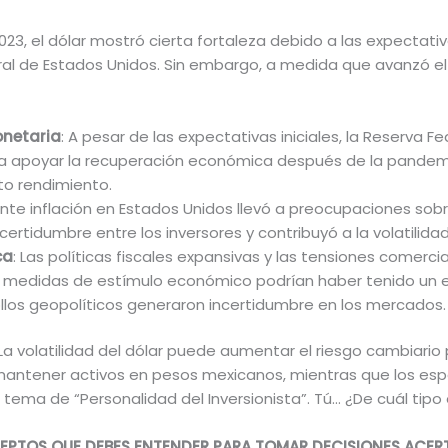
23, el dólar mostró cierta fortaleza debido a las expectat
ral de Estados Unidos. Sin embargo, a medida que avanzó el a
onetaria
: A pesar de las expectativas iniciales, la Reserva 
ra apoyar la recuperación económica después de la pandemia
to rendimiento.
tente inflación en Estados Unidos llevó a preocupaciones sobr
certidumbre entre los inversores y contribuyó a la volatilid
ca
: Las políticas fiscales expansivas y las tensiones comerci
 medidas de estímulo económico podrían haber tenido un ef
ollos geopolíticos generaron incertidumbre en los mercados.
 La volatilidad del dólar puede aumentar el riesgo cambiario 
 mantener activos en pesos mexicanos, mientras que los es
ema de “Personalidad del Inversionista”. Tú… ¿De cuál tipo 
PTOS QUE DEBES ENTENDER PARA TOMAR DECISIONES ACER