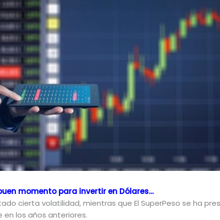
 buen momento para invertir en Dólares…
entado cierta volatilidad, mientras que El SuperPeso se ha 
 en los años anteriores.