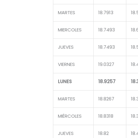
MARTES
18.7913
18
MIERCOLES
18.7493
18.
JUEVES
18.7493
18
VIERNES
19.0327
18.
LUNES
18.9257
18
MARTES
18.8267
18.
MIÉRCOLES
18.8318
18
JUEVES
18.82
18.