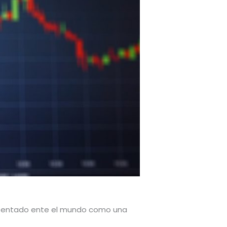
presentado ente el mundo como una