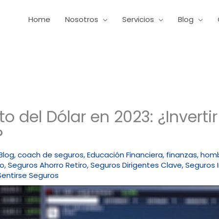
Home
Nosotros
Servicios
Blog
 del Dólar en 2023: ¿Invertir
?
Blog
,
coach de seguros
,
Educación Financiera
,
finanzas
,
homb
ro
,
Seguros Ahorro Retiro
,
Seguros Dirigentes Clave
,
Seguros I
Sentirse Seguros