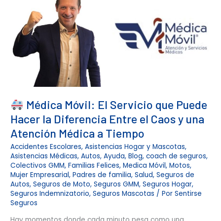
el
Caos
y
una
Atención
Médica
a
Tiempo
Médica Móvil: El Servicio que Puede
Hacer la Diferencia Entre el Caos y una
Atención Médica a Tiempo
Accidentes Escolares
,
Asistencias Hogar y Mascotas
,
Asistencias Médicas
,
Autos
,
Ayuda
,
Blog
,
coach de seguros
,
Colectivos GMM
,
Familias Felices
,
Medica Móvil
,
Motos
,
Mujer Empresarial
,
Padres de familia
,
Salud
,
Seguros de
Autos
,
Seguros de Moto
,
Seguros GMM
,
Seguros Hogar
,
Seguros Indemnizatorio
,
Seguros Mascotas
/ Por
Sentirse
Seguros
Hay momentos donde cada minuto pesa como una