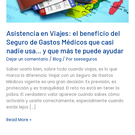
casi
nadie
usa…
y
que
Asistencia en Viajes: el beneficio del
más
Seguro de Gastos Médicos que casi
te
puede
nadie usa… y que más te puede ayudar
ayudar
Dejar un comentario
/
Blog
/ Por
sseseguros
Saber usarlo bien, sobre todo cuando viajas, es lo que
marca la diferencia. Viajar con un Seguro de Gastos
Médicos vigente es una gran decisión. Es previsión, es
protección y es tranquilidad. El reto no está en tener la
póliza. El verdadero valor aparece cuando sabes cómo
activarla y usarla correctamente, especialmente cuando
estás lejos […]
Read More »