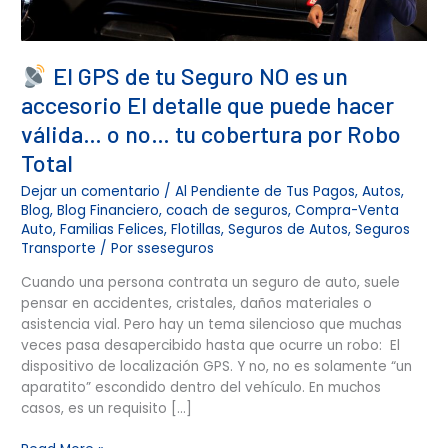
detalle
que
puede
El GPS de tu Seguro NO es un
hacer
válida…
accesorio El detalle que puede hacer
o
válida… o no… tu cobertura por Robo
no…
tu
Total
cobertura
Dejar un comentario
/
Al Pendiente de Tus Pagos
,
Autos
,
por
Blog
,
Blog Financiero
,
coach de seguros
,
Compra-Venta
Robo
Auto
,
Familias Felices
,
Flotillas
,
Seguros de Autos
,
Seguros
Total
Transporte
/ Por
sseseguros
Cuando una persona contrata un seguro de auto, suele
pensar en accidentes, cristales, daños materiales o
asistencia vial. Pero hay un tema silencioso que muchas
veces pasa desapercibido hasta que ocurre un robo: El
dispositivo de localización GPS. Y no, no es solamente “un
aparatito” escondido dentro del vehículo. En muchos
casos, es un requisito […]