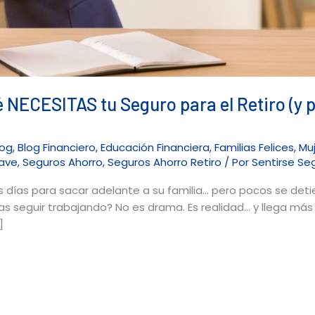
NECESITAS tu Seguro para el Retiro (y p
log
,
Blog Financiero
,
Educación Financiera
,
Familias Felices
,
Mu
ave
,
Seguros Ahorro
,
Seguros Ahorro Retiro
/ Por
Sentirse Se
os días para sacar adelante a su familia… pero pocos se det
 seguir trabajando? No es drama. Es realidad… y llega más 
]