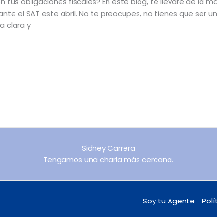
on tus obligaciones fiscales? En este blog, te llevaré de la m
ante el SAT este abril. No te preocupes, no tienes que ser 
a clara y
Sidney Carrera
Tengamos una charla más cercana.
Soy tu Agente
Polí