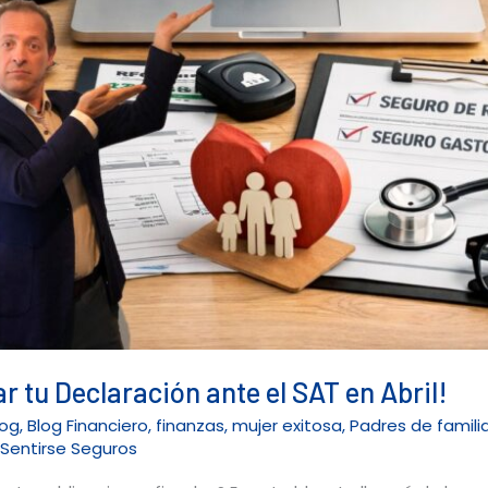
r tu Declaración ante el SAT en Abril!
log
,
Blog Financiero
,
finanzas
,
mujer exitosa
,
Padres de famili
r
Sentirse Seguros