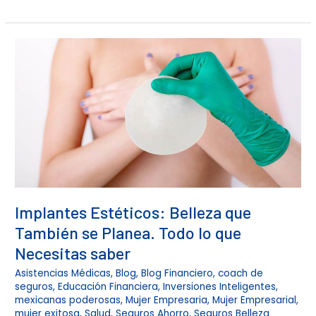
Implantes
Estéticos:
Belleza
que
También
se
Planea.
Todo
lo
que
Necesitas
saber
Implantes Estéticos: Belleza que
También se Planea. Todo lo que
Necesitas saber
Asistencias Médicas
,
Blog
,
Blog Financiero
,
coach de
seguros
,
Educación Financiera
,
Inversiones Inteligentes
,
mexicanas poderosas
,
Mujer Empresaria
,
Mujer Empresarial
,
mujer exitosa
,
Salud
,
Seguros Ahorro
,
Seguros Belleza