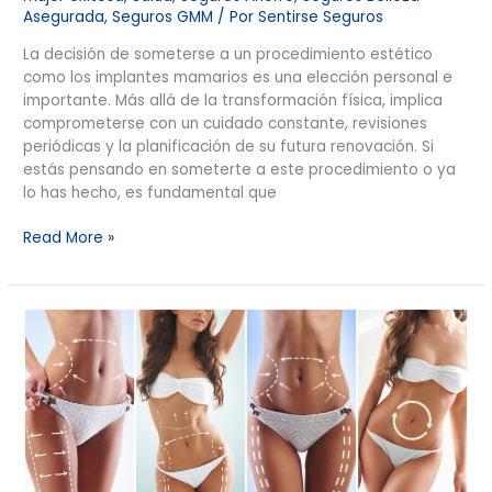
Asegurada
,
Seguros GMM
/ Por
Sentirse Seguros
La decisión de someterse a un procedimiento estético
como los implantes mamarios es una elección personal e
importante. Más allá de la transformación física, implica
comprometerse con un cuidado constante, revisiones
periódicas y la planificación de su futura renovación. Si
estás pensando en someterte a este procedimiento o ya
lo has hecho, es fundamental que
Read More »
Planifica
tu
Futuro
de
Belleza
y
Renovación:
Invierte