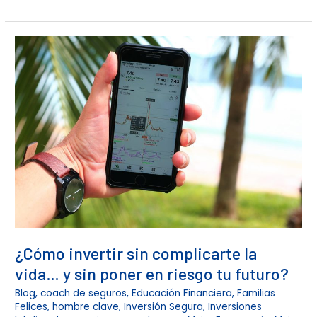
¿Cómo
invertir
sin
complicarte
la
vida…
y
sin
poner
en
riesgo
tu
futuro?
¿Cómo invertir sin complicarte la
vida… y sin poner en riesgo tu futuro?
Blog
,
coach de seguros
,
Educación Financiera
,
Familias
Felices
,
hombre clave
,
Inversión Segura
,
Inversiones