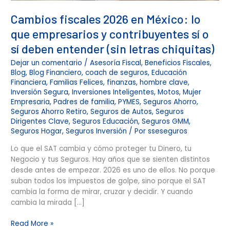
o
Cambios fiscales 2026 en México: lo
sí
deben
que empresarios y contribuyentes sí o
entender
sí deben entender (sin letras chiquitas)
(sin
letras
Dejar un comentario
/
Asesoría Fiscal
,
Beneficios Fiscales
,
chiquitas)
Blog
,
Blog Financiero
,
coach de seguros
,
Educación
Financiera
,
Familias Felices
,
finanzas
,
hombre clave
,
Inversión Segura
,
Inversiones Inteligentes
,
Motos
,
Mujer
Empresaria
,
Padres de familia
,
PYMES
,
Seguros Ahorro
,
Seguros Ahorro Retiro
,
Seguros de Autos
,
Seguros
Dirigentes Clave
,
Seguros Educación
,
Seguros GMM
,
Seguros Hogar
,
Seguros Inversión
/ Por
sseseguros
Lo que el SAT cambia y cómo proteger tu Dinero, tu
Negocio y tus Seguros. Hay años que se sienten distintos
desde antes de empezar. 2026 es uno de ellos. No porque
suban todos los impuestos de golpe, sino porque el SAT
cambia la forma de mirar, cruzar y decidir. Y cuando
cambia la mirada […]
Read More »