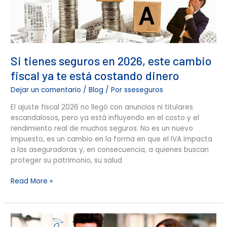
cambio
fiscal
ya
te
está
costando
Si tienes seguros en 2026, este cambio
dinero
fiscal ya te está costando dinero
Dejar un comentario
/
Blog
/ Por
sseseguros
El ajuste fiscal 2026 no llegó con anuncios ni titulares
escandalosos, pero ya está influyendo en el costo y el
rendimiento real de muchos seguros. No es un nuevo
impuesto, es un cambio en la forma en que el IVA impacta
a las aseguradoras y, en consecuencia, a quienes buscan
proteger su patrimonio, su salud
Read More »
Cuida