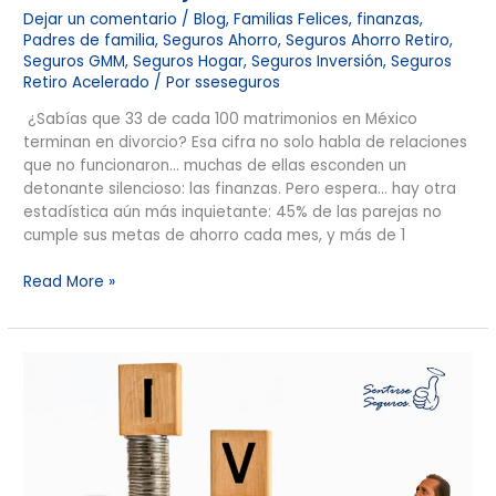
Dejar un comentario
/
Blog
,
Familias Felices
,
finanzas
,
Padres de familia
,
Seguros Ahorro
,
Seguros Ahorro Retiro
,
Seguros GMM
,
Seguros Hogar
,
Seguros Inversión
,
Seguros
Retiro Acelerado
/ Por
sseseguros
¿Sabías que 33 de cada 100 matrimonios en México
terminan en divorcio? Esa cifra no solo habla de relaciones
que no funcionaron… muchas de ellas esconden un
detonante silencioso: las finanzas. Pero espera… hay otra
estadística aún más inquietante: 45% de las parejas no
cumple sus metas de ahorro cada mes, y más de 1
Read More »
Si
tienes
seguros
en
2026,
este