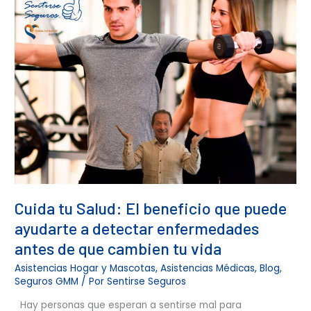
tu
Salud:
El
beneficio
que
puede
ayudarte
a
detectar
enfermedades
antes
de
que
cambien
Cuida tu Salud: El beneficio que puede
tu
vida
ayudarte a detectar enfermedades
antes de que cambien tu vida
Asistencias Hogar y Mascotas
,
Asistencias Médicas
,
Blog
,
Seguros GMM
/ Por
Sentirse Seguros
Hay personas que esperan a sentirse mal para