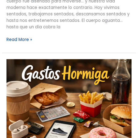
cuerpo fue diseñado para moverse… y nuestra vida
moderna hace exactamente lo contrario. Hoy vivimos
sentados, trabajamos sentados, descansamos sentados y
hasta nos entretenemos sentados. El cuerpo aguanta…
hasta que un día cobra la
Read More »
Generación
X,
Millennials
o
Generación
Z?
Gastos
Hormiga
y
cómo
evitarlos
según