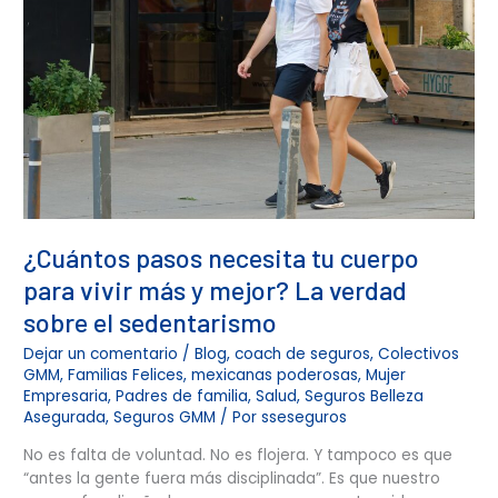
cuerpo
para
vivir
más
y
mejor?
La
verdad
sobre
el
¿Cuántos pasos necesita tu cuerpo
sedentarismo
para vivir más y mejor? La verdad
sobre el sedentarismo
Dejar un comentario
/
Blog
,
coach de seguros
,
Colectivos
GMM
,
Familias Felices
,
mexicanas poderosas
,
Mujer
Empresaria
,
Padres de familia
,
Salud
,
Seguros Belleza
Asegurada
,
Seguros GMM
/ Por
sseseguros
No es falta de voluntad. No es flojera. Y tampoco es que
“antes la gente fuera más disciplinada”. Es que nuestro