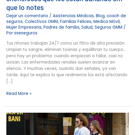
que lo notes
Dejar un comentario
/
Asistencias Médicas
,
Blog
,
coach de
seguros
,
Colectivos GMM
,
Familias Felices
,
Medica Móvil
,
Mujer Empresaria
,
Padres de familia
,
Salud
,
Seguros GMM
/
Por
sseseguros
Tus riñones trabajan 24/7 como un filtro de alta precisión.
Limpian tu sangre, eliminan toxinas y equilibran tu cuerpo…
pero hay un problema: cuando empiezan a fallar, casi no
avisan. Las enfermedades renales suelen avanzar en
silencio. Y muchas veces, cuando dan señales, ya van
tarde. Aquí te explico lo que realmente los está afectando
[…]
Read More »
¿Cuántos
pasos
necesita
tu