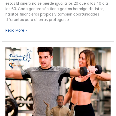
estás El dinero no se pierde igual a los 20 que a los 40 o a
los 60. Cada generación tiene gastos hormiga distintos,
hábitos financieros propios y también oportunidades
diferentes para ahorrar, protegerse
Read More »
Cuida
tu
Salud:
El
beneficio
que
puede
ayudarte
a
detectar
enfermedades
antes
de