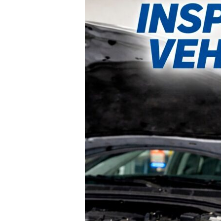
El
Paso
Clave
Que
Puede
Ahorrarte
Miles
de
Pesos
en
Tu
Seguro
de
Auto