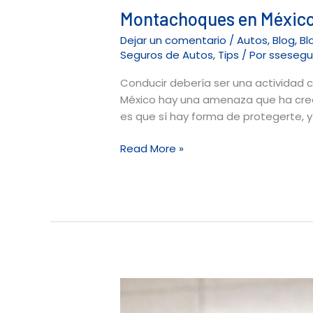
Montachoques en México:
Dejar un comentario
/
Autos
,
Blog
,
Bl
Seguros de Autos
,
Tips
/ Por
ssesegu
Conducir debería ser una actividad cot
México hay una amenaza que ha crec
es que sí hay forma de protegerte, 
Read More »
Inspección
Vehicular: