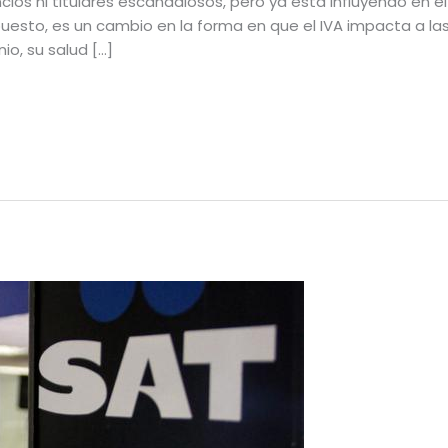
ncios ni titulares escandalosos, pero ya está influyendo en e
esto, es un cambio en la forma en que el IVA impacta a la
o, su salud […]