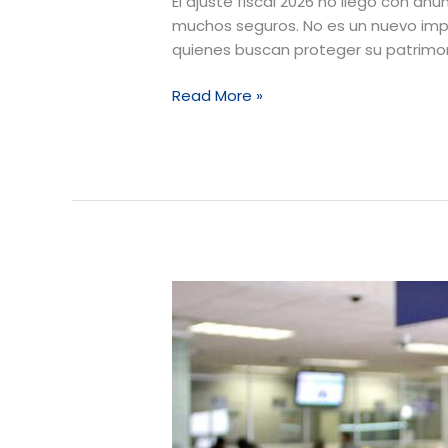
El ajuste fiscal 2026 no llegó con anu
muchos seguros. No es un nuevo impu
quienes buscan proteger su patrimoni
Read More »
Cambios
fiscales
2026
en
México:
lo
que