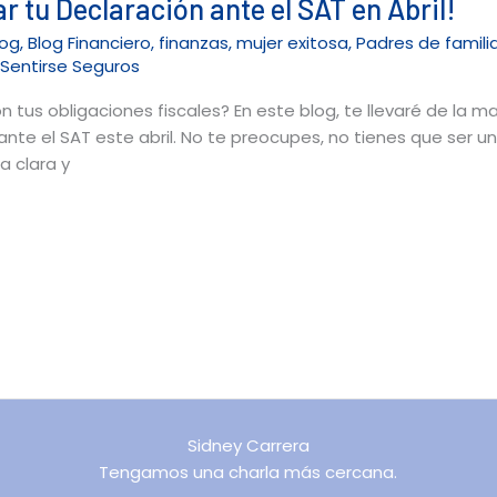
r tu Declaración ante el SAT en Abril!
log
,
Blog Financiero
,
finanzas
,
mujer exitosa
,
Padres de famili
r
Sentirse Seguros
on tus obligaciones fiscales? En este blog, te llevaré de la m
ante el SAT este abril. No te preocupes, no tienes que ser 
a clara y
Sidney Carrera
Tengamos una charla más cercana.