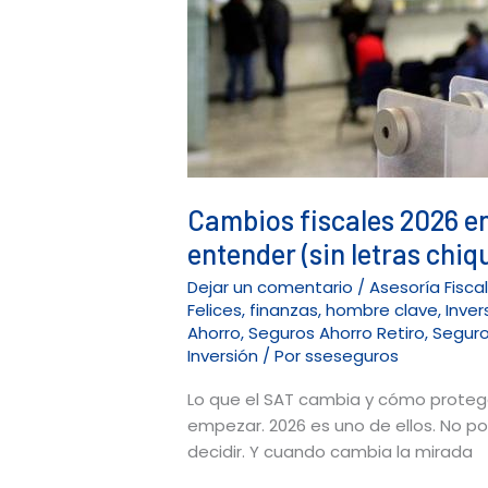
empresarios
y
contribuyentes
sí
o
sí
deben
entender
Cambios fiscales 2026 en
(sin
entender (sin letras chiq
letras
chiquitas)
Dejar un comentario
/
Asesoría Fisca
Felices
,
finanzas
,
hombre clave
,
Inver
Ahorro
,
Seguros Ahorro Retiro
,
Seguro
Inversión
/ Por
sseseguros
Lo que el SAT cambia y cómo protege
empezar. 2026 es uno de ellos. No po
decidir. Y cuando cambia la mirada