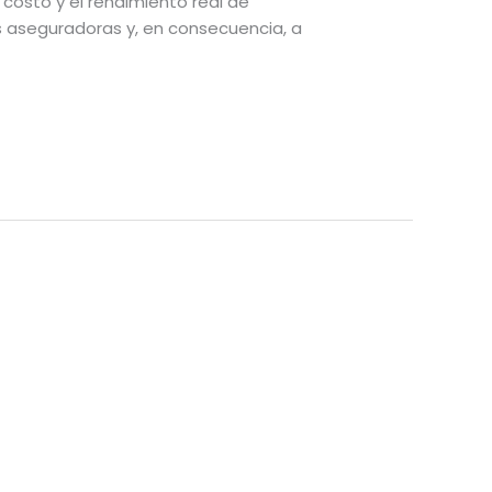
l costo y el rendimiento real de
s aseguradoras y, en consecuencia, a