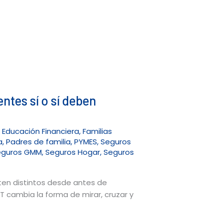
ntes sí o sí deben
,
Educación Financiera
,
Familias
a
,
Padres de familia
,
PYMES
,
Seguros
eguros GMM
,
Seguros Hogar
,
Seguros
ten distintos desde antes de
T cambia la forma de mirar, cruzar y