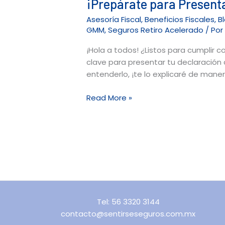
¡Prepárate para Presenta
Asesoría Fiscal
,
Beneficios Fiscales
,
B
GMM
,
Seguros Retiro Acelerado
/ Po
¡Hola a todos! ¿Listos para cumplir c
clave para presentar tu declaración 
entenderlo, ¡te lo explicaré de maner
Read More »
Tel: 56 3320 3144
contacto@sentirseseguros.com.mx