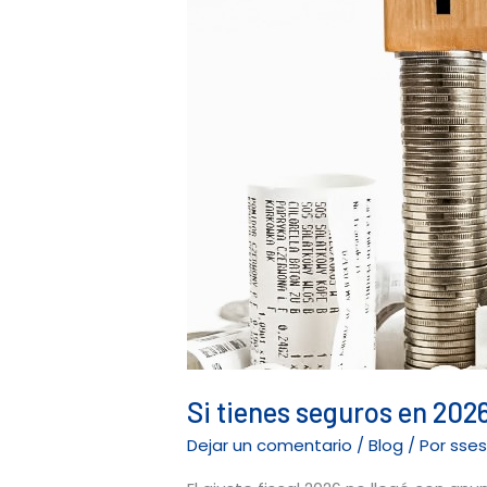
este
cambio
fiscal
ya
te
está
costando
dinero
Si tienes seguros en 2026
Dejar un comentario
/
Blog
/ Por
sse