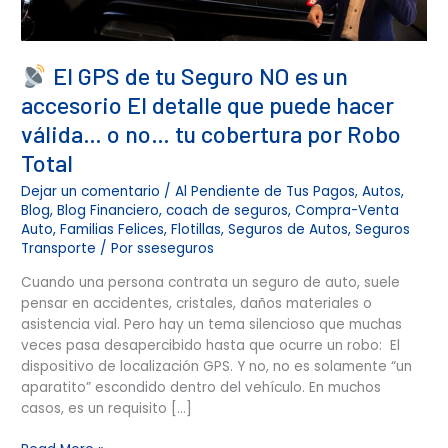
detalle
que
puede
El GPS de tu Seguro NO es un
hacer
válida…
accesorio El detalle que puede hacer
o
válida… o no… tu cobertura por Robo
no…
tu
Total
cobertura
Dejar un comentario
/
Al Pendiente de Tus Pagos
,
Autos
,
por
Blog
,
Blog Financiero
,
coach de seguros
,
Compra-Venta
Robo
Auto
,
Familias Felices
,
Flotillas
,
Seguros de Autos
,
Seguros
Total
Transporte
/ Por
sseseguros
Cuando una persona contrata un seguro de auto, suele
pensar en accidentes, cristales, daños materiales o
asistencia vial. Pero hay un tema silencioso que muchas
veces pasa desapercibido hasta que ocurre un robo: El
dispositivo de localización GPS. Y no, no es solamente “un
aparatito” escondido dentro del vehículo. En muchos
casos, es un requisito […]