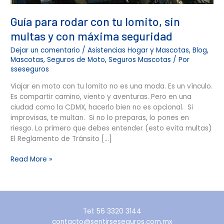
seguridad
Guía para rodar con tu lomito, sin
multas y con máxima seguridad
Dejar un comentario
/
Asistencias Hogar y Mascotas
,
Blog
,
Mascotas
,
Seguros de Moto
,
Seguros Mascotas
/ Por
sseseguros
Viajar en moto con tu lomito no es una moda. Es un vínculo.
Es compartir camino, viento y aventuras. Pero en una
ciudad como la CDMX, hacerlo bien no es opcional. Si
improvisas, te multan. Si no lo preparas, lo pones en
riesgo. Lo primero que debes entender (esto evita multas)
El Reglamento de Tránsito […]
Read More »
Tel: 56 3320 3144
contacto@sentirseseguros.com.mx