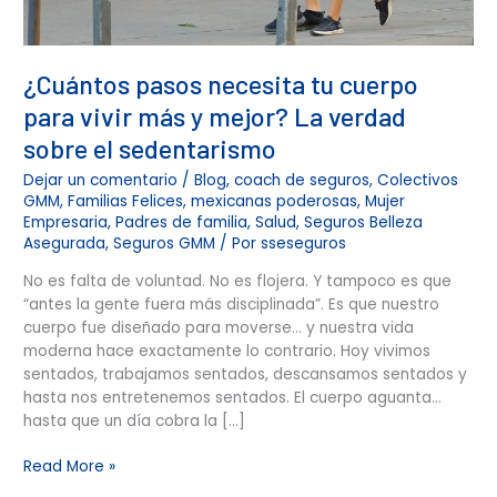
verdad
sobre
el
¿Cuántos pasos necesita tu cuerpo
sedentarismo
para vivir más y mejor? La verdad
sobre el sedentarismo
Dejar un comentario
/
Blog
,
coach de seguros
,
Colectivos
GMM
,
Familias Felices
,
mexicanas poderosas
,
Mujer
Empresaria
,
Padres de familia
,
Salud
,
Seguros Belleza
Asegurada
,
Seguros GMM
/ Por
sseseguros
No es falta de voluntad. No es flojera. Y tampoco es que
“antes la gente fuera más disciplinada”. Es que nuestro
cuerpo fue diseñado para moverse… y nuestra vida
moderna hace exactamente lo contrario. Hoy vivimos
sentados, trabajamos sentados, descansamos sentados y
hasta nos entretenemos sentados. El cuerpo aguanta…
hasta que un día cobra la […]
Read More »