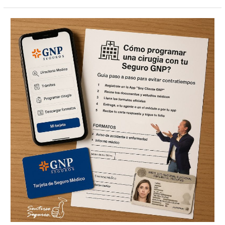
¿Cómo
programar
una
cirugía
con
tu
Seguro
GNP?
Guía
paso
a
paso
para
evitar
contratiempos