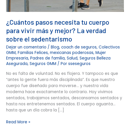
verdad
sobre
el
¿Cuántos pasos necesita tu cuerpo
sedentarismo
para vivir más y mejor? La verdad
sobre el sedentarismo
Dejar un comentario
/
Blog
,
coach de seguros
,
Colectivos
GMM
,
Familias Felices
,
mexicanas poderosas
,
Mujer
Empresaria
,
Padres de familia
,
Salud
,
Seguros Belleza
Asegurada
,
Seguros GMM
/ Por
sseseguros
No es falta de voluntad. No es flojera. Y tampoco es que
“antes la gente fuera más disciplinada”. Es que nuestro
cuerpo fue diseñado para moverse… y nuestra vida
moderna hace exactamente lo contrario. Hoy vivimos
sentados, trabajamos sentados, descansamos sentados y
hasta nos entretenemos sentados. El cuerpo aguanta…
hasta que un día cobra la […]
Read More »