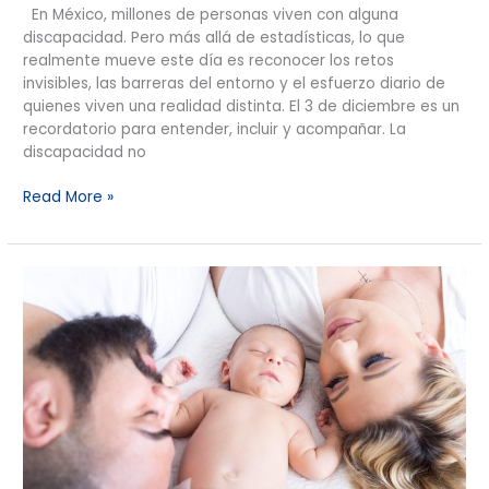
En México, millones de personas viven con alguna
discapacidad. Pero más allá de estadísticas, lo que
realmente mueve este día es reconocer los retos
invisibles, las barreras del entorno y el esfuerzo diario de
quienes viven una realidad distinta. El 3 de diciembre es un
recordatorio para entender, incluir y acompañar. La
discapacidad no
Read More »
Con
un
solo
plan
inteligente:
Ahorra,
invierte
y
Asegura
tu