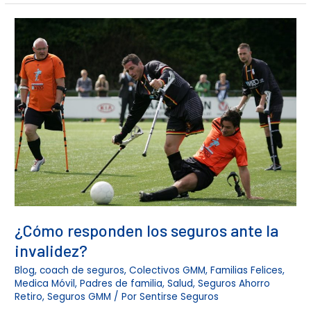
¿Cómo
responden
los
seguros
ante
la
invalidez?
¿Cómo responden los seguros ante la
invalidez?
Blog
,
coach de seguros
,
Colectivos GMM
,
Familias Felices
,
Medica Móvil
,
Padres de familia
,
Salud
,
Seguros Ahorro
Retiro
,
Seguros GMM
/ Por
Sentirse Seguros