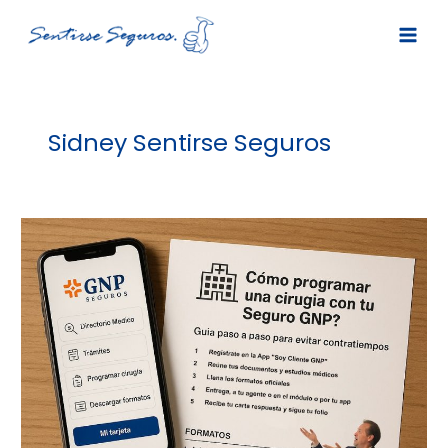
Ir
al
contenido
Sidney Sentirse Seguros
¿Cómo
programar
una
cirugía
con
tu
Seguro
GNP?
Guía
paso
a