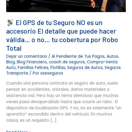
detalle
que
puede
El GPS de tu Seguro NO es un
hacer
válida…
accesorio El detalle que puede hacer
o
válida… o no… tu cobertura por Robo
no…
tu
Total
cobertura
Dejar un comentario
/
Al Pendiente de Tus Pagos
,
Autos
,
por
Blog
,
Blog Financiero
,
coach de seguros
,
Compra-Venta
Robo
Auto
,
Familias Felices
,
Flotillas
,
Seguros de Autos
,
Seguros
Total
Transporte
/ Por
sseseguros
Cuando una persona contrata un seguro de auto, suele
pensar en accidentes, cristales, daños materiales o
asistencia vial. Pero hay un tema silencioso que muchas
veces pasa desapercibido hasta que ocurre un robo: El
dispositivo de localización GPS. Y no, no es solamente “un
aparatito” escondido dentro del vehículo. En muchos
casos, es un requisito […]