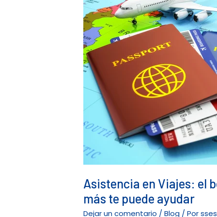
del
Seguro
de
Gastos
Médicos
que
casi
nadie
usa…
y
que
más
te
puede
ayudar
Asistencia en Viajes: el
más te puede ayudar
Dejar un comentario
/
Blog
/ Por
sse