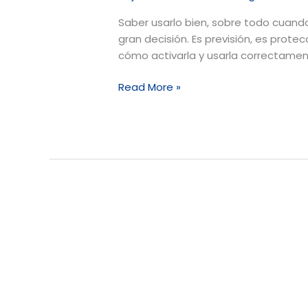
Saber usarlo bien, sobre todo cuando
gran decisión. Es previsión, es prote
cómo activarla y usarla correctamen
Read More »
Médica
Móvil:
El
Servicio
que