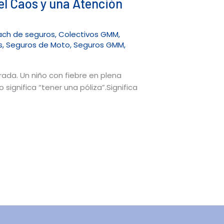
el Caos y una Atención
ach de seguros
,
Colectivos GMM
,
s
,
Seguros de Moto
,
Seguros GMM
,
da. Un niño con fiebre en plena
ignifica “tener una póliza”.Significa