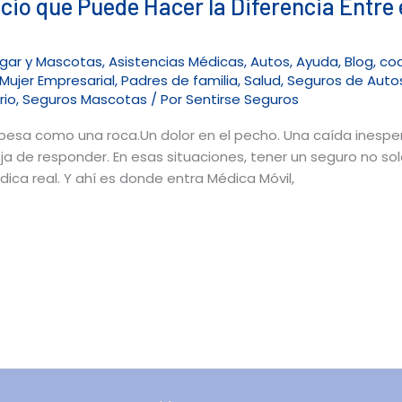
cio que Puede Hacer la Diferencia Entre 
ogar y Mascotas
,
Asistencias Médicas
,
Autos
,
Ayuda
,
Blog
,
co
Mujer Empresarial
,
Padres de familia
,
Salud
,
Seguros de Auto
rio
,
Seguros Mascotas
/ Por
Sentirse Seguros
a como una roca.Un dolor en el pecho. Una caída inespera
de responder. En esas situaciones, tener un seguro no solo s
ca real. Y ahí es donde entra Médica Móvil,