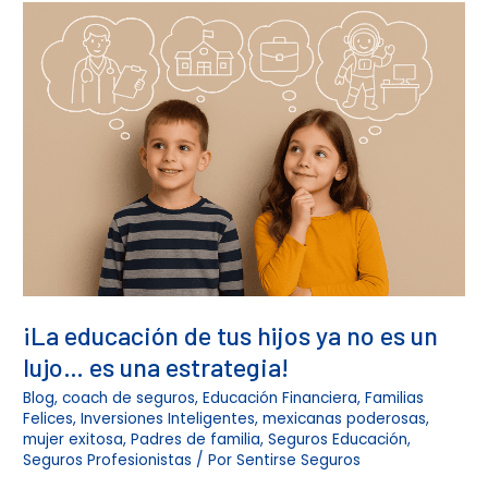
¡La
educación
de
tus
hijos
ya
no
es
un
lujo…
es
una
estrategia!
¡La educación de tus hijos ya no es un
lujo… es una estrategia!
Blog
,
coach de seguros
,
Educación Financiera
,
Familias
Felices
,
Inversiones Inteligentes
,
mexicanas poderosas
,
mujer exitosa
,
Padres de familia
,
Seguros Educación
,
Seguros Profesionistas
/ Por
Sentirse Seguros