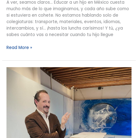
A ver, seamos claros… Educar a un hijo en México cuesta
mucho más de lo que imaginamos, y cada año sube como
si estuviera en cohete. No estamos hablando solo de
colegiaturas: transporte, materiales, eventos, idiomas,
intercambios, y sí… ¡hasta los lunchs carísimos! Y tú, ¿ya
sabes cuánto vas a necesitar cuando tu hijo llegue
Read More »
La
Importancia
de
Tu
Coach
de
Seguros:
¿Por
qué
Debes
Conocerlo?