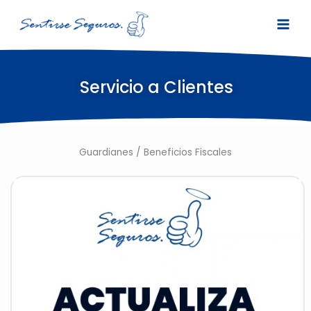
Ir
al
contenido
Servicio a Clientes
Guardianes / Beneficios Fiscales
Reproductor
de
vídeo