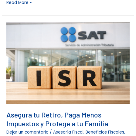
Read More »
Asegura
tu
Retiro,
Paga
Menos
Impuestos
y
Protege
a
tu
Familia
Asegura tu Retiro, Paga Menos
Impuestos y Protege a tu Familia
Dejar un comentario
/
Asesoría Fiscal
,
Beneficios Fiscales
,