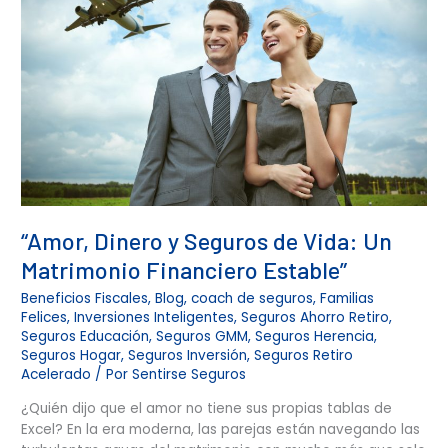
Seguros
de
Vida:
Un
Matrimonio
Financiero
Estable”
“Amor, Dinero y Seguros de Vida: Un
Matrimonio Financiero Estable”
Beneficios Fiscales
,
Blog
,
coach de seguros
,
Familias
Felices
,
Inversiones Inteligentes
,
Seguros Ahorro Retiro
,
Seguros Educación
,
Seguros GMM
,
Seguros Herencia
,
Seguros Hogar
,
Seguros Inversión
,
Seguros Retiro
Acelerado
/ Por
Sentirse Seguros
¿Quién dijo que el amor no tiene sus propias tablas de
Excel? En la era moderna, las parejas están navegando las