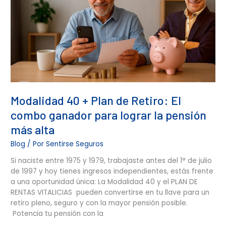
Plan
de
Retiro:
El
combo
ganador
para
lograr
la
Modalidad 40 + Plan de Retiro: El
pensión
más
combo ganador para lograr la pensión
alta
más alta
Blog
/ Por
Sentirse Seguros
Si naciste entre 1975 y 1979, trabajaste antes del 1° de julio
de 1997 y hoy tienes ingresos independientes, estás frente
a una oportunidad única: La Modalidad 40 y el PLAN DE
RENTAS VITALICIAS pueden convertirse en tu llave para un
retiro pleno, seguro y con la mayor pensión posible.
Potencia tu pensión con la