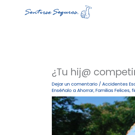
Ir
al
contenido
¿Tu hij@ competi
Dejar un comentario
/
Accidentes Es
Enséñalo a Ahorrar
,
Familias Felices
,
f