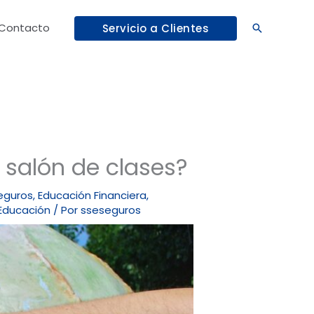
Contacto
Servicio a Clientes
Buscar
 salón de clases?
eguros
,
Educación Financiera
,
Educación
/ Por
sseseguros