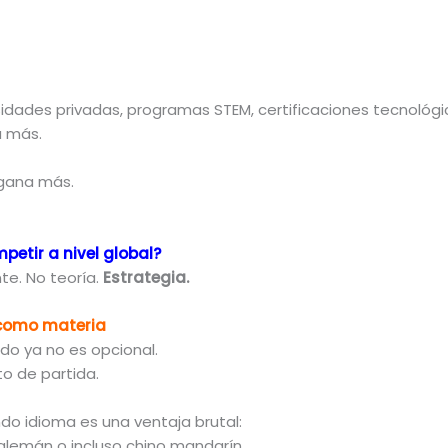
sidades privadas, programas STEM, certificaciones tecnológi
a más.
 gana más.
etir a nivel global?
te. No teoría.
Estrategia.
como materia
uido ya no es opcional.
to de partida.
do idioma es una ventaja brutal:
 alemán o incluso chino mandarín.