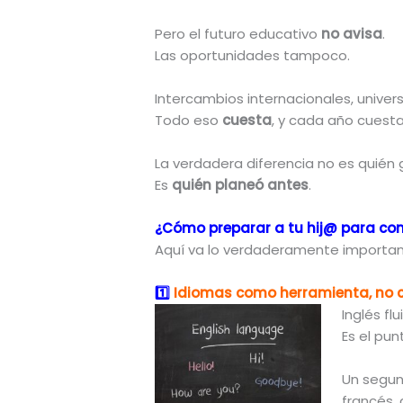
Pero el futuro educativo
no avisa
.
Las oportunidades tampoco.
Intercambios internacionales, univer
Todo eso
cuesta
, y cada año cuest
La verdadera diferencia no es quién
Es
quién planeó antes
.
¿Cómo preparar a tu hij@ para comp
Aquí va lo verdaderamente importan
1️
Idiomas como herramienta, no 
Inglés fl
Es el pun
Un segun
francés,