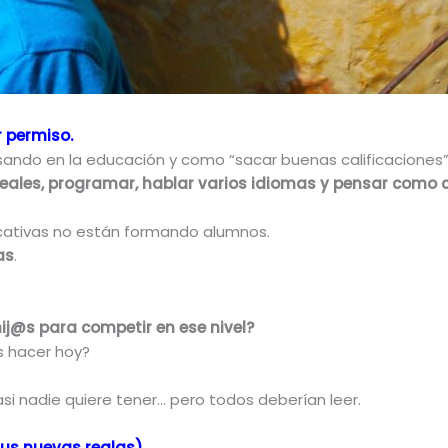
r permiso.
ndo en la educación y como “sacar buenas calificaciones”, 
reales, programar, hablar varios idiomas y pensar com
ucativas no están formando alumnos.
as
.
ij@s para competir en ese nivel?
s hacer hoy?
si nadie quiere tener… pero todos deberían leer.
sus nuevas reglas)