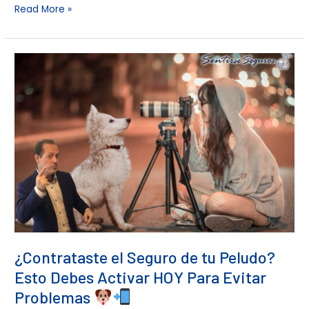
Read More »
¿Contrataste
el
Seguro
de
tu
Peludo?
Esto
Debes
Activar
HOY
Para
Evitar
Problemas
¿Contrataste el Seguro de tu Peludo?
Esto Debes Activar HOY Para Evitar
Problemas