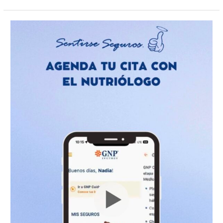
Agenda
una
cita
con
un
nutriólogo
en
minutos
desde
tu
celular
con
GNP
Cuida
Tu
Salud