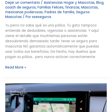
Dejar un comentario
/
Asistencias Hogar y Mascotas
,
Blog
,
coach de seguros
,
Familias Felices
,
finanzas
,
Mascotas
,
mexicanas poderosas
,
Padres de familia
,
Seguros
Mascotas
/ Por
sseseguros
Tu perro no sabe qué es una póliza. Tu gato tampoco
entiende de deducibles, vigencias o asistencias. Y aquí
viene el detalle que muchísimas personas están
descubriendo demasiado tarde: tener un seguro para
mascotas NO garantiza automáticamente que puedas
usar todos sus beneficios. De hecho, hay dueños que
pagan su póliza… pero nunca activan correctamente
Read More »
El
GPS
de
tu
Seguro