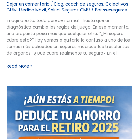
Dejar un comentario
/
Blog
,
coach de seguros
,
Colectivos
GMM
,
Medica Móvil
,
Salud
,
Seguros GMM
/ Por
sseseguros
Imagina esto: todo parece normal… hasta que un
diagnóstico cambia las reglas del juego. En ese momento,
una pregunta pesa más que cualquier otra: “¿Mi seguro
cubre esto?” Hoy vamos a quitarle lo confuso a uno de los
temas más delicados en seguros médicos: los trasplantes
de órganos. ¿Qué cubre realmente tu seguro? En el
Read More »
Última
llamada
fiscal:
deduce
tu
retiro
2025
antes