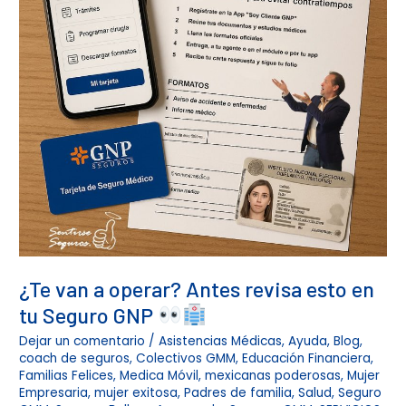
esto
en
tu
Seguro
GNP
¿Te van a operar? Antes revisa esto en
tu Seguro GNP
Dejar un comentario
/
Asistencias Médicas
,
Ayuda
,
Blog
,
coach de seguros
,
Colectivos GMM
,
Educación Financiera
,
Familias Felices
,
Medica Móvil
,
mexicanas poderosas
,
Mujer
Empresaria
,
mujer exitosa
,
Padres de familia
,
Salud
,
Seguro