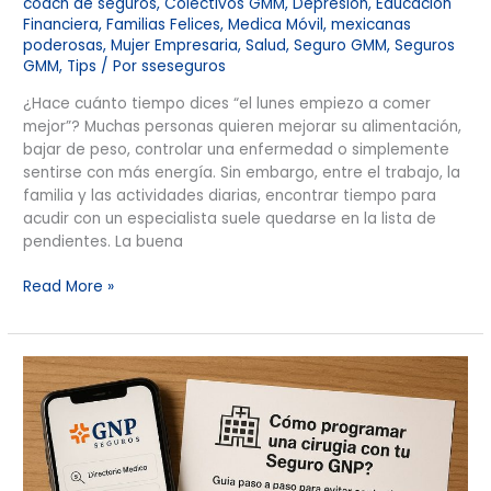
coach de seguros
,
Colectivos GMM
,
Depresión
,
Educación
Financiera
,
Familias Felices
,
Medica Móvil
,
mexicanas
poderosas
,
Mujer Empresaria
,
Salud
,
Seguro GMM
,
Seguros
GMM
,
Tips
/ Por
sseseguros
¿Hace cuánto tiempo dices “el lunes empiezo a comer
mejor”? Muchas personas quieren mejorar su alimentación,
bajar de peso, controlar una enfermedad o simplemente
sentirse con más energía. Sin embargo, entre el trabajo, la
familia y las actividades diarias, encontrar tiempo para
acudir con un especialista suele quedarse en la lista de
pendientes. La buena
Read More »
¿Te
van
a
operar?
Antes
revisa