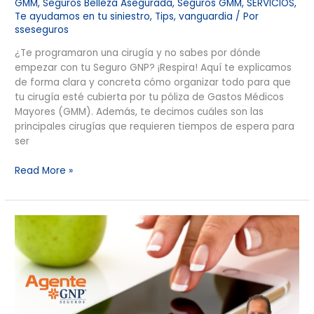
GMM
,
Seguros Belleza Asegurada
,
Seguros GMM
,
SERVICIOS
,
Te ayudamos en tu siniestro
,
Tips
,
vanguardia
/ Por
sseseguros
¿Te programaron una cirugía y no sabes por dónde
empezar con tu Seguro GNP? ¡Respira! Aquí te explicamos
de forma clara y concreta cómo organizar todo para que
tu cirugía esté cubierta por tu póliza de Gastos Médicos
Mayores (GMM). Además, te decimos cuáles son las
principales cirugías que requieren tiempos de espera para
ser
Read More »
Módulo
Virtual:
Apoyo
Hospitalario
por
WhatsApp