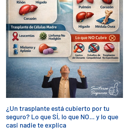
y
lo
que
casi
nadie
te
explica
¿Un trasplante está cubierto por tu
seguro? Lo que SÍ, lo que NO… y lo que
casi nadie te explica