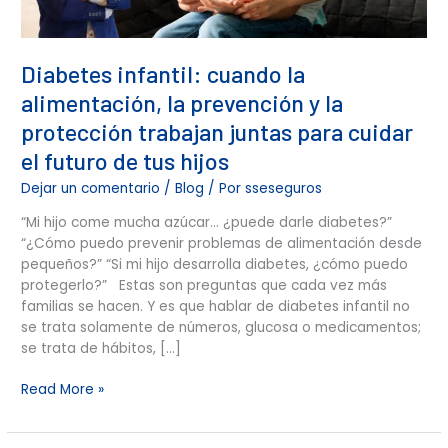
juntas
para
cuidar
Diabetes infantil: cuando la
el
futuro
alimentación, la prevención y la
de
protección trabajan juntas para cuidar
tus
el futuro de tus hijos
hijos
Dejar un comentario
/
Blog
/ Por
sseseguros
“Mi hijo come mucha azúcar… ¿puede darle diabetes?”
“¿Cómo puedo prevenir problemas de alimentación desde
pequeños?” “Si mi hijo desarrolla diabetes, ¿cómo puedo
protegerlo?” Estas son preguntas que cada vez más
familias se hacen. Y es que hablar de diabetes infantil no
se trata solamente de números, glucosa o medicamentos;
se trata de hábitos, […]
Read More »