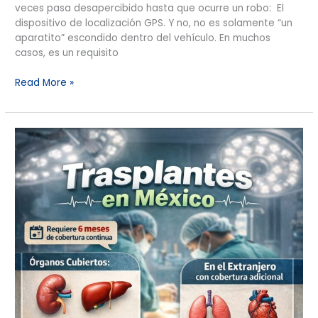
veces pasa desapercibido hasta que ocurre un robo: El
dispositivo de localización GPS. Y no, no es solamente “un
aparatito” escondido dentro del vehículo. En muchos
casos, es un requisito
Read More »
¿Un
trasplante
está
cubierto
por
tu
seguro?
Lo
que
SÍ,
lo
que
NO…